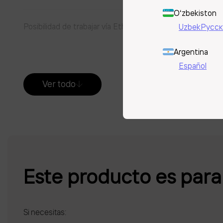
Oʻzbekiston
Posibilidad de trabajar vía Ethernet o módem 4G
Uzbek
Русск
Argentina
Apoyar el trabajo en línea y fuera de línea
Español
Ver todo
Este producto es para 
Si necesitas: