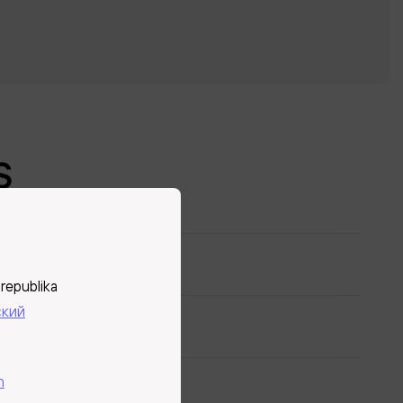
S
republika
ский
h