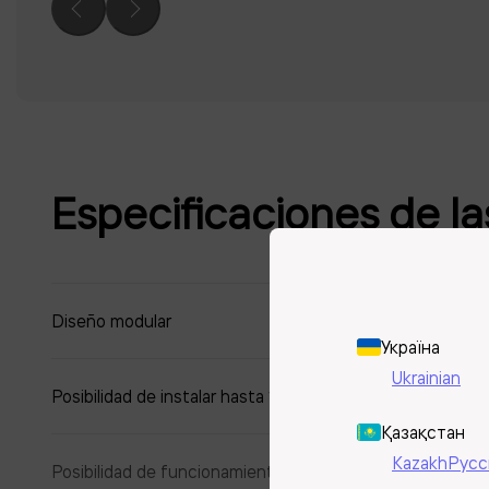
Especificaciones de las
Diseño modular
Україна
Ukrainian
Posibilidad de instalar hasta 150 celdas en un módulo
Қазақстан
Kazakh
Русс
Posibilidad de funcionamiento con batería y paneles sola