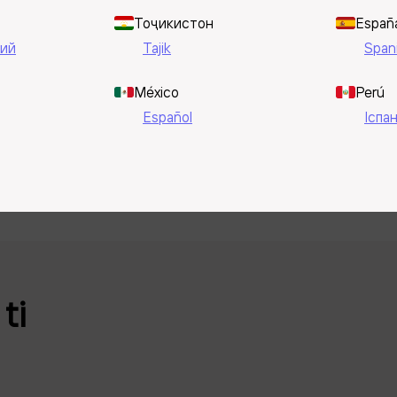
Тоҷикистон
Españ
ий
Tajik
Span
México
Perú
Español
Іспа
ti