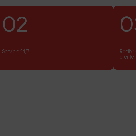
02
0
Servicio 24/7
Recibir
cliente.