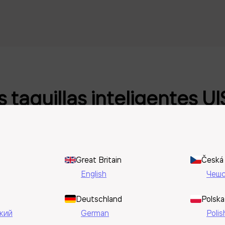
 taquillas inteligentes UI
Great Britain
Česká 
English
Чеш
Deutschland
Polska
кий
German
Polis
res.