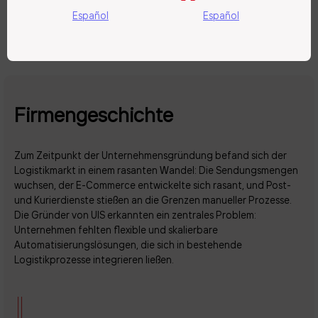
Español
Español
Firmengeschichte
Zum Zeitpunkt der Unternehmensgründung befand sich der
Logistikmarkt in einem rasanten Wandel: Die Sendungsmengen
wuchsen, der E-Commerce entwickelte sich rasant, und Post-
und Kurierdienste stießen an die Grenzen manueller Prozesse.
Die Gründer von UIS erkannten ein zentrales Problem:
Unternehmen fehlten flexible und skalierbare
Automatisierungslösungen, die sich in bestehende
Logistikprozesse integrieren ließen.