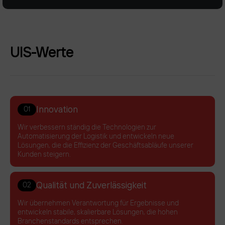
UIS-Werte
Innovation
01
Wir verbessern ständig die Technologien zur
Automatisierung der Logistik und entwickeln neue
Lösungen, die die Effizienz der Geschäftsabläufe unserer
Kunden steigern.
Qualität und Zuverlässigkeit
02
Wir übernehmen Verantwortung für Ergebnisse und
entwickeln stabile, skalierbare Lösungen, die hohen
Branchenstandards entsprechen.