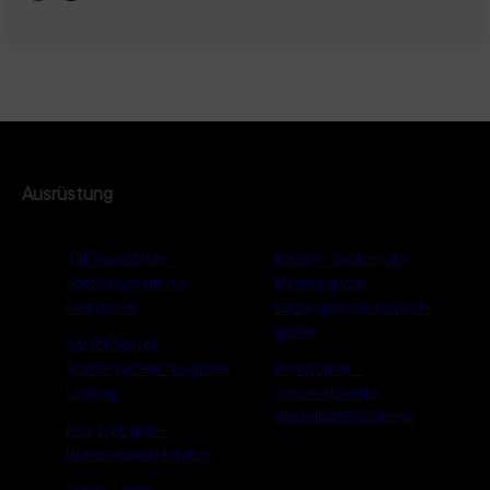
Ausrüstung
TiltTraySorter -
Metrix – System zur
Sortiersystem für
Messung von
Kleingüter
Ladungsgewicht und -
größe
SwitchSorter –
Sortiersystem für große
Poshtomat –
Ladung
automatisierte
Bestellliefersysteme
Pick by Light –
Warenauswahlsystem