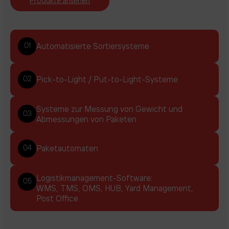
Produkte ansehen
Automatisierte Sortiersysteme
01
Pick-to-Light / Put-to-Light-Systeme
02
Systeme zur Messung von Gewicht und
03
Abmessungen von Paketen
Paketautomaten
04
Logistikmanagement-Software:
05
WMS, TMS, OMS, HUB, Yard Management,
Post Office