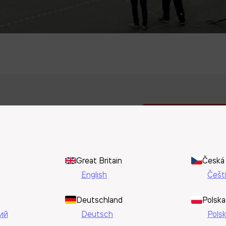
и
Автоматиз
01
ьности
Pick-to-Lig
Great Britain
Česká 
02
English
Češt
ексные логистические решения,
Системы и
Deutschland
Polska
03
ий
Deutsch
Polsk