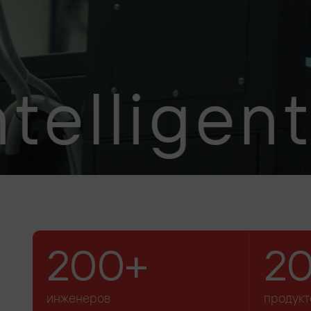
lligent S
200+
2
инженеров
продукт