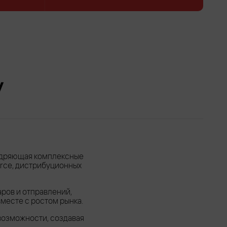
у
внедряющая комплексные
rce, дистрибуционных
ров и отправлений,
месте с ростом рынка.
возможности, создавая