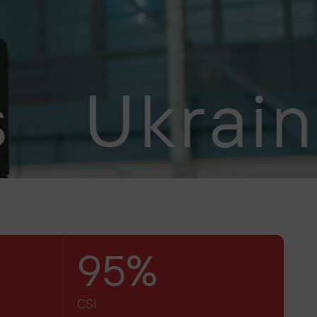
Ukrainian
95%
CSI