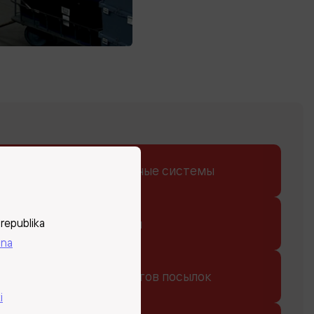
ированные сортировочные системы
ht / Put-to-Light системы
republika
ina
змерения веса и габаритов посылок
i