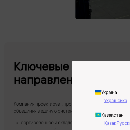
Ключевые продукты 
направления деятел
Україна
Українська
Компания проектирует, производит и внедряет компл
объединяя в единую систему:
Қазақстан
Қазақ
Русск
сортировочное и складское оборудование