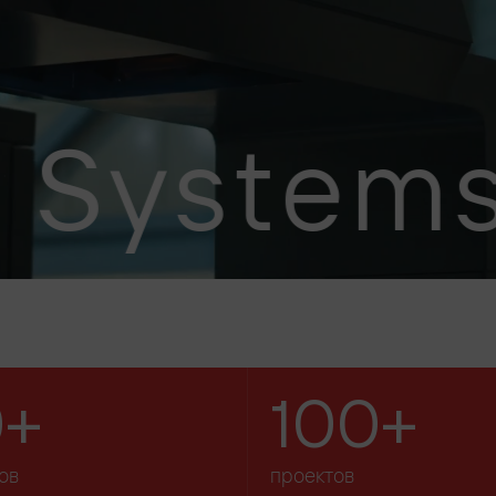
ystems
0+
100+
ов
проектов