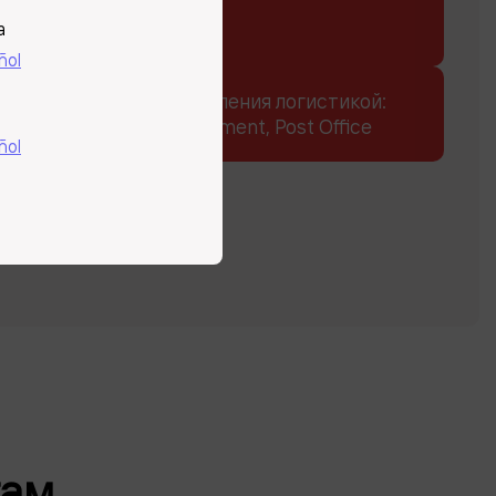
ы
a
ñol
ые продукты для управления логистикой:
OMS, HUB, Yard Management, Post Office
ñol
там