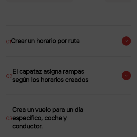
Crear un horario por ruta
01
(Día y horario en que el vehículo deberá visitar la unidad)
El capataz asigna rampas
02
según los horarios creados
(Es posible la indicación automática de rampa)
Crea un vuelo para un día
específico, coche y
03
conductor.