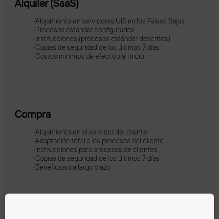
Alquiler (SaaS)
Alojamiento en servidores UIS en los Países Bajos
Procesos estándar configurados
Instrucciones (procesos estándar descritos)
Copias de seguridad de los últimos 7 días
Costos mínimos de efectivo al inicio
Compra
Alojamiento en el servidor del cliente
Adaptación total a los procesos del cliente
Instrucciones para procesos de clientes
Copias de seguridad de los últimos 7 días
Beneficioso a largo plazo