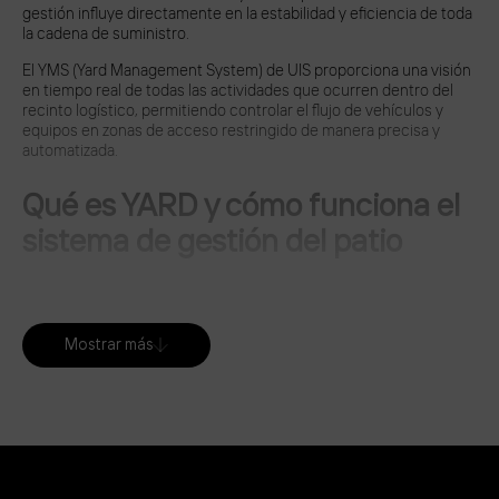
gestión influye directamente en la estabilidad y eficiencia de toda
la cadena de suministro.
El YMS (Yard Management System) de UIS proporciona una visión
en tiempo real de todas las actividades que ocurren dentro del
recinto logístico, permitiendo controlar el flujo de vehículos y
equipos en zonas de acceso restringido de manera precisa y
automatizada.
Qué es YARD y cómo funciona el
sistema de gestión del patio
El YARD de UIS está diseñado para organizar y optimizar los
movimientos de entrada y salida de camiones, la asignación de
muelles y la coordinación entre almacén y transporte en España.
Mostrar más
La plataforma digitaliza cada proceso, garantizando transparencia,
rapidez y seguridad operativa. Además, puede integrarse con
Transport management sistemas
para mejorar la planificación de
rutas y la gestión del transporte en toda la cadena logística.
El sistema permite: