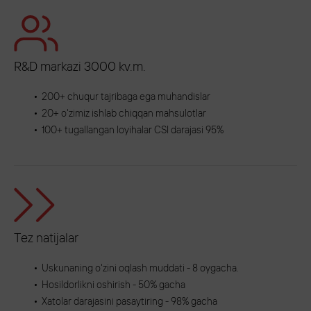
R&D markazi 3000 kv.m.
200+ chuqur tajribaga ega muhandislar
20+ o'zimiz ishlab chiqqan mahsulotlar
100+ tugallangan loyihalar CSI darajasi 95%
Tez natijalar
Uskunaning o'zini oqlash muddati - 8 oygacha.
Hosildorlikni oshirish - 50% gacha
Xatolar darajasini pasaytiring - 98% gacha