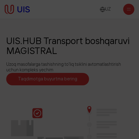
UZ
UIS.HUB Transport boshqaruvi
MAGISTRAL
Uzoq masofalarga tashishning to'liq tsiklini avtomatlashtirish
uchun kompleks yechim
Taqdimotga buyurtma bering