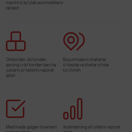
marshrut bo'ylab avtomobillarni
tanlash
Ombordan, do'kondan,
Buyurtmalarni shaharlar
qorong'u do'kondan barcha
o'rtasida va shahar ichida
yuklarni jo'natishni nazorat
ko'chirish
qilish
Mashinada qolgan tovarlarni
Xodimlarning ish sifatini nazorat