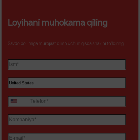
Loyihani muhokama qiling
Savdo bo'limiga murojaat qilish uchun qisqa shaklni to'ldiring.
+1
United
States
+1