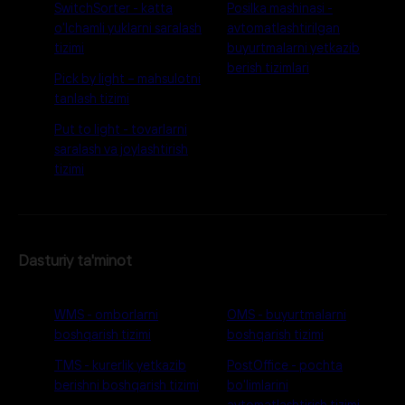
SwitchSorter - katta
Posilka mashinasi -
o'lchamli yuklarni saralash
avtomatlashtirilgan
tizimi
buyurtmalarni yetkazib
berish tizimlari
Pick by light – mahsulotni
tanlash tizimi
Put to light - tovarlarni
saralash va joylashtirish
tizimi
Dasturiy ta'minot
WMS - omborlarni
OMS - buyurtmalarni
boshqarish tizimi
boshqarish tizimi
TMS - kurerlik yetkazib
PostOffice - pochta
berishni boshqarish tizimi
bo'limlarini
avtomatlashtirish tizimi