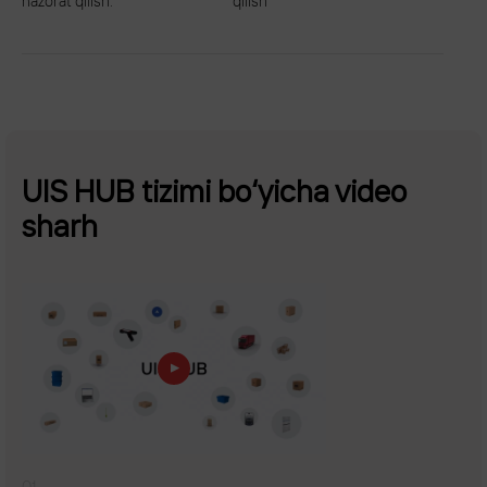
nazorat qilish.
qilish
UIS HUB tizimi bo‘yicha video
sharh