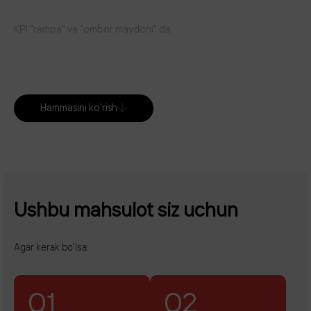
KPI "rampa" va "ombor maydoni" da
Yuklanmagan yuk haqida jonli ma'lumotlar
Hammasini ko'rish
Etkazib berishning mumkin bo'lgan kechikishlari haqida kunlik
hisobot
Joylarning "yirtilishini" oldini olish
Ushbu mahsulot siz uchun
Transport xarajatlarini hisoblash
Agar kerak bo'lsa:
Tashuvchilar bilan o'zaro hisob-kitoblar
01
02