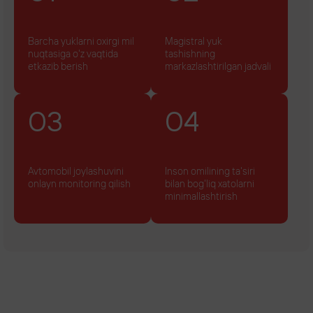
Qadoqlash hisobi
Barcha yuklarni oxirgi mil
Magistral yuk
nuqtasiga o'z vaqtida
tashishning
etkazib berish
markazlashtirilgan jadvali
03
04
Avtomobil joylashuvini
Inson omilining ta'siri
onlayn monitoring qilish
bilan bog'liq xatolarni
minimallashtirish