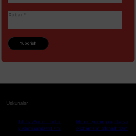
Yuborish
Uskunalar
TiltTraySorter - kichik
Metrix - yukning og'irligi va
yuklarni saralash tizimi
o'lchamlarini o'lchash tizimi