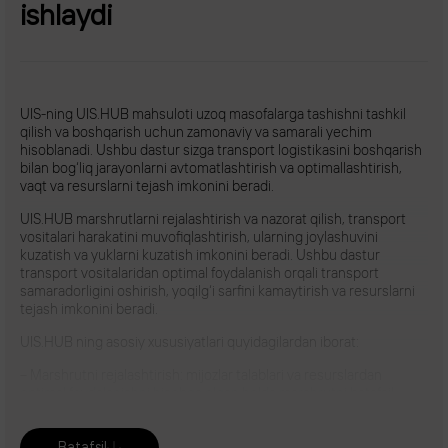
ishlaydi
UIS-ning UIS.HUB mahsuloti uzoq masofalarga tashishni tashkil
qilish va boshqarish uchun zamonaviy va samarali yechim
hisoblanadi. Ushbu dastur sizga transport logistikasini boshqarish
bilan bog‘liq jarayonlarni avtomatlashtirish va optimallashtirish,
vaqt va resurslarni tejash imkonini beradi.
UIS.HUB marshrutlarni rejalashtirish va nazorat qilish, transport
vositalari harakatini muvofiqlashtirish, ularning joylashuvini
kuzatish va yuklarni kuzatish imkonini beradi. Ushbu dastur
transport vositalaridan optimal foydalanish orqali transport
samaradorligini oshirish, yoqilg‘i sarfini kamaytirish va resurslarni
tejash imkonini beradi.
UIS.HUB ning asosiy xususiyatlari quyidagilardan iborat:
– Marshrutni rejalashtirish: mijozlar talablari va resurslardan
optimal foydalanishni hisobga olgan holda marshrutni batafsil
rejalashtirish.
– Dispetcher nazorati: real vaqtda transport vositalari harakatini
Batafsil