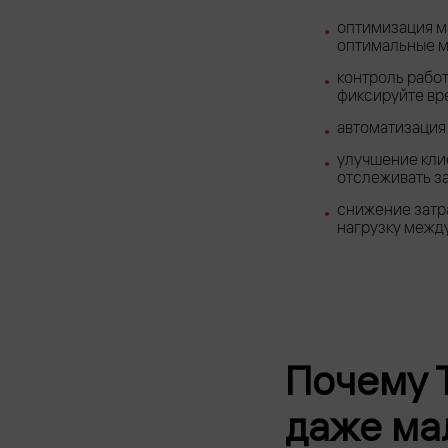
оптимизация ма
оптимальные м
контроль рабо
фиксируйте вре
автоматизация
улучшение клие
отслеживать з
снижение затр
нагрузку межд
Почему 
даже ма