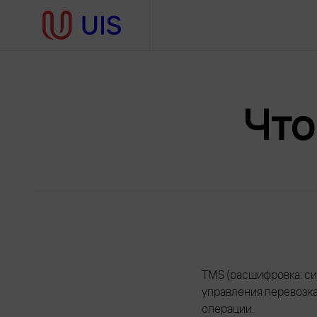
Что
TMS (расшифровка: с
управления перевозка
операции.