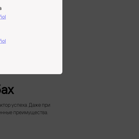
a
ñol
давая единое
ñol
бах
ктор успеха. Даже при
енные преимущества.