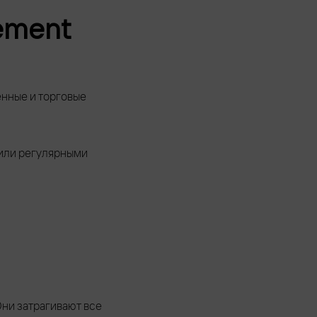
ement
нные и торговые
 или регулярными
Они затрагивают все