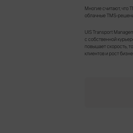
Многие считают, что 
облачные TMS-решения
UIS Transport Managem
с собственной курьер
повышает скорость, т
клиентов и рост бизне