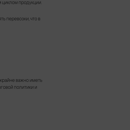
м циклом продукции.
ь перевозки, что в
 крайне важно иметь
говой политики и