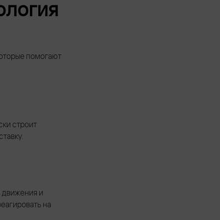
ология
которые помогают
ски строит
тавку.
 движения и
еагировать на