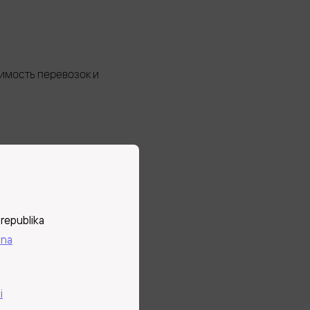
имость перевозок и
жную работу и
republika
ina
е места и помогают
i