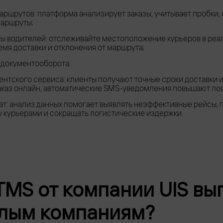
ршрутов: платформа анализирует заказы, учитывает пробки, 
аршруты;
ты водителей: отслеживайте местоположение курьеров в реа
мя доставки и отклонения от маршрута;
 документооборота;
нтского сервиса: клиенты получают точные сроки доставки 
аказ онлайн, автоматические SMS-уведомления повышают лоя
ат: анализ данных помогает выявлять неэффективные рейсы,
у курьерами и сокращать логистические издержки.
TMS от компании UIS вы
лым компаниям?