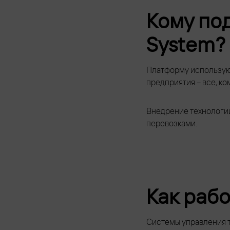
Кому по
System?
Платформу используют
предприятия – все, ко
Внедрение технологии
перевозками.
Как раб
Системы управления т