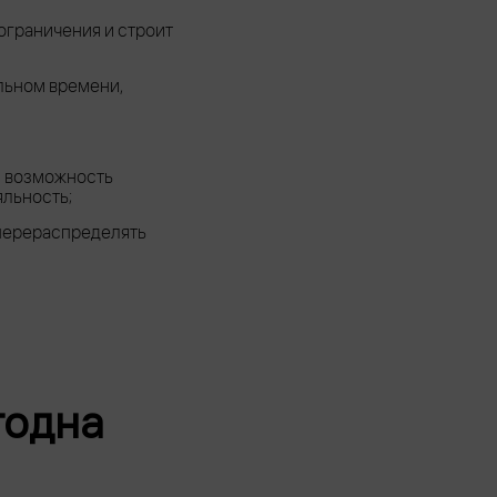
ограничения и строит
льном времени,
и возможность
льность;
 перераспределять
годна