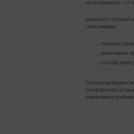
части процесса — от 
Широкий и глубокий о
свою очередь:
повышает удов
увеличивает п
способствует 
Сегодня мы ведем сво
платформу для успеш
нормативных требован