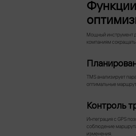
Функции
оптимиз
Мощный инструмент д
компаниям сокращать 
Планирован
TMS анализирует пара
оптимальные маршруты
Контроль т
Интеграция с GPS поз
соблюдение маршрута.
изменения.