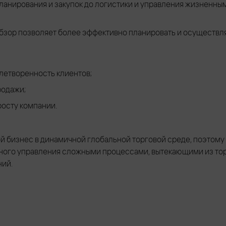
планирования и закупок до логистики и управления жизненны
бзор позволяет более эффективно планировать и осуществлят
летворенность клиентов;
родажи;
росту компании.
й бизнес в динамичной глобальной торговой среде, поэтому
ного управления сложными процессами, вытекающими из тор
ий.