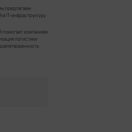
 мы предлагаем
в IT-инфраструктуру.
ый помогает компаниям
изация логистики
удовлетворенность