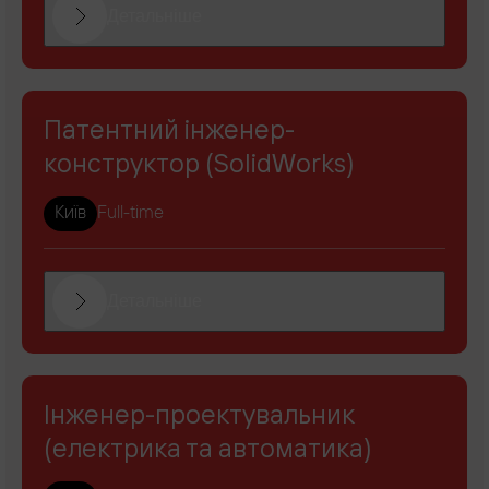
Детальніше
Патентний інженер-
конструктор (SolidWorks)
Київ
Full-time
Детальніше
Інженер-проектувальник
(електрика та автоматика)