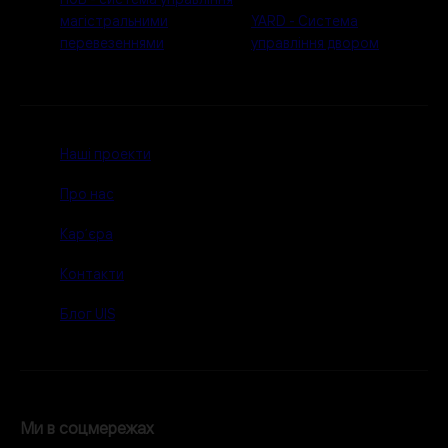
магістральними
YARD - Система
перевезеннями
управління двором
Наші проекти
Про нас
Карʼєра
Контакти
Блог UIS
Ми в соцмережах