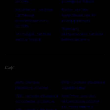
вантажу
розміщення товарів
SwitchSorter - система
Metrix - система
сортування
вимірювання ваги та
великогабаритного
розмірів вантажу
вантажу
Поштомат -
Pick by light - система
автоматизовані системи
відбору товарів
видачі замовлень
Софт
WMS - система
OMS - система управління
управління складом
замовленнями
TMS - система управління
PostOffice - система
кур'єрською доставкою
автоматизації роботи
поштових відділень
HUB - система управління