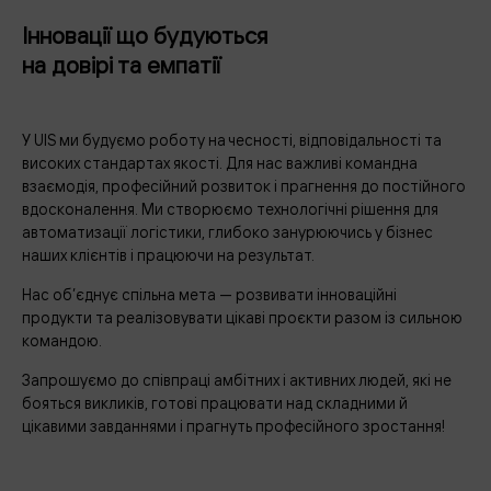
Інновації що будуються
на довірі та емпатії
У UIS ми будуємо роботу на чесності, відповідальності та
високих стандартах якості. Для нас важливі командна
взаємодія, професійний розвиток і прагнення до постійного
вдосконалення. Ми створюємо технологічні рішення для
автоматизації логістики, глибоко занурюючись у бізнес
наших клієнтів і працюючи на результат.
Нас об’єднує спільна мета — розвивати інноваційні
продукти та реалізовувати цікаві проєкти разом із сильною
командою.
Запрошуємо до співпраці амбітних і активних людей, які не
бояться викликів, готові працювати над складними й
цікавими завданнями і прагнуть професійного зростання!