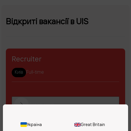
Відкриті вакансії в UIS
Recruiter
Київ
Full-time
Детальніше
Україна
Great Britain