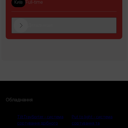
Київ
Full-time
Детальніше
Обладнання
TiltTraySorter - система
Put to light - система
сортування дрібного
сортування та