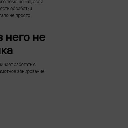
ого помещения, если
рость обработки
тало не просто
 него не
ика
инает работать с
рамотное зонирование