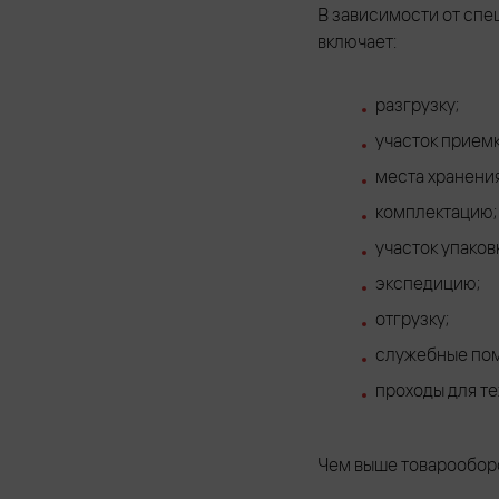
В зависимости от спе
включает:
разгрузку;
участок приемк
места хранения
комплектацию;
участок упаков
экспедицию;
отгрузку;
служебные по
проходы для те
Чем выше товарооборо