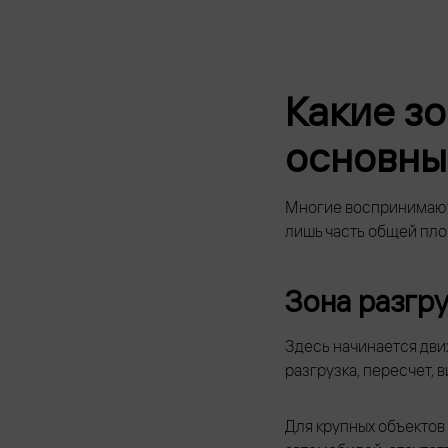
Какие зо
основн
Многие воспринимают
лишь часть общей пло
Зона разгр
Здесь начинается дв
разгрузка, пересчет,
Для крупных объектов