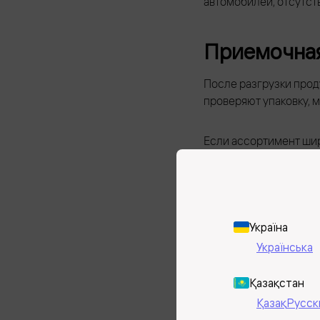
автомобилей, отсутст
Приемочна
После разгрузки прод
проверяют упаковку, 
Если ассортимент шир
путаницы и ускорить 
Хранение
Україна
Самая большая часть.
Українська
На организацию хране
Қазақстан
Қазақ
Русск